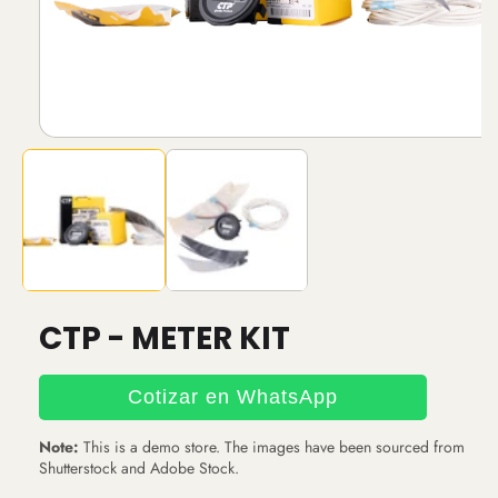
Abrir
elemento
multimedia
1
en
una
ventana
modal
CTP - METER KIT
Cotizar en WhatsApp
Note:
This is a demo store. The images have been sourced from
Shutterstock and Adobe Stock.