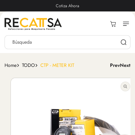
Ir
Directamente
Cotiza Ahora
Al Contenido
Carrito
Búsqueda
Home
TODO
CTP - METER KIT
Prev
Next
Ir
Directamente
A La
Información
Del Producto