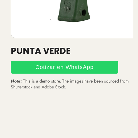
Abrir
elemento
PUNTA VERDE
multimedia
1
en
una
Cotizar en WhatsApp
ventana
modal
Note:
This is a demo store. The images have been sourced from
Shutterstock and Adobe Stock.