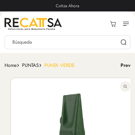
Ir
Directamente
Cotiza Ahora
Al Contenido
Carrito
Búsqueda
Home
PUNTAS
PUNTA VERDE
Prev
Ir
Directamente
A La
Información
Del Producto